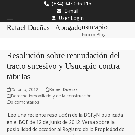
Skip
(+34) 943 096 116
to
E-mail
content
User Login
Open
Close
usucapio
Rafael Dueñas - Abogado
Inicio
»
Blog
mobile
mobile
menu
menu
Resolución sobre reanudación del
tracto sucesivo y Usucapio contra
tábulas
25 junio, 2012
Rafael Dueñas
Derecho inmobiliario y de la construcción
0 comentarios
Leo una reciente resolución de la DGRyN publicada
en el BOE de 12 de Junio de 2012. Versa sobre la
posibilidad de acceder al Registro de la Propiedad de