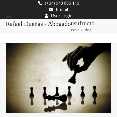
Skip
(+34) 943 096 116
to
E-mail
content
User Login
Open
Close
usufructo
Rafael Dueñas - Abogado
Inicio
»
Blog
mobile
mobile
menu
menu