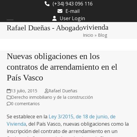
Skip
(+34) 943 096 116
to
E-mail
content
User Login
Open
Close
vivienda
Rafael Dueñas - Abogado
Inicio
»
Blog
mobile
mobile
menu
menu
Nuevas obligaciones en los
contratos de arrendamiento en el
País Vasco
13 julio, 2015
Rafael Dueñas
Derecho inmobiliario y de la construcción
0 comentarios
Se establece en la
Ley 3/2015, de 18 de junio, de
Vivienda
, del País Vasco, nuevas obligaciones como la
inscripción del contrato de arrendamiento en un