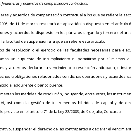
s financieras y acuerdos de compensación contractual.
cieras y acuerdos de compensación contractual a los que se refiere la sec
 5/2005, de 11 de marzo, resultará de aplicación lo dispuesto en el artículo 6
iones y acuerdos lo dispuesto en los párrafos segundo y tercero del artí
a facultad de suspensión a la que se refiere este artículo.
s de resolución o el ejercicio de las facultades necesarias para ejec
mismos un supuesto de incumplimiento ni permitirán por sí mismos a
s y acuerdos declarar su vencimiento o resolución anticipada, o insta
echos u obligaciones relacionados con dichas operaciones y acuerdos, s
itido al adquirente o banco puente.
umenten las medidas de resolución, incluyendo, entre otras, los instrume
 VI, así como la gestión de instrumentos híbridos de capital y de d
previsto en el artículo 71 de la Ley 22/2003, de 9 de julio, Concursal.
trativo, suspender el derecho de las contrapartes a declarar el vencimien