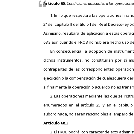
Artículo 65
.
Condiciones aplicables a las operacione
1. En lo que respecta a las operaciones finan
2ª del capítulo II del título I del Real Decreto-ley
Asimismo, resultará de aplicación a estas operac
68.3 aun cuando el FROB no hubiera hecho uso de l
En consecuencia, la adopción de instrumento
dichos instrumentos, no constituirán por sí 
contrapartes de las correspondientes operacione
ejecución o la compensación de cualesquiera der
si finalmente la operación o acuerdo no es transm
2. Las operaciones mediante las que se instr
enumerados en el artículo 25 y en el capítulo
subordinada, no serán rescindibles al amparo de lo 
Artículo 68.3
3. El FROB podrá,
con carácter de acto adminis