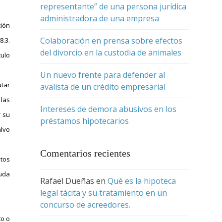
representante” de una persona jurídica
administradora de una empresa
ción
Colaboración en prensa sobre efectos
8.3.
del divorcio en la custodia de animales
culo
Un nuevo frente para defender al
utar
avalista de un crédito empresarial
 las
Intereses de demora abusivos en los
r su
préstamos hipotecarios
alvo
Comentarios recientes
ntos
euda
Rafael Dueñas
en
Qué es la hipoteca
legal tácita y su tratamiento en un
concurso de acreedores.
to o