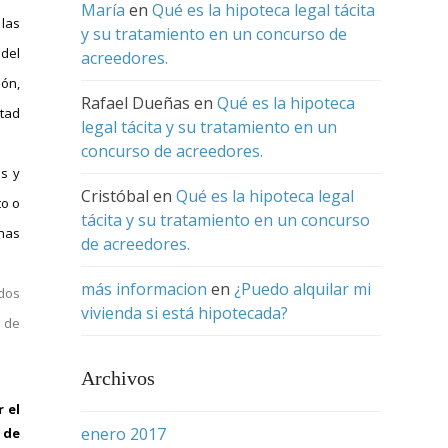
María
en
Qué es la hipoteca legal tácita
 las
y su tratamiento en un concurso de
 del
acreedores.
ón,
Rafael Dueñas
en
Qué es la hipoteca
ltad
legal tácita y su tratamiento en un
concurso de acreedores.
as y
Cristóbal
en
Qué es la hipoteca legal
to o
tácita y su tratamiento en un concurso
has
de acreedores.
más informacion
en
¿Puedo alquilar mi
idos
vivienda si está hipotecada?
a de
Archivos
 el
enero 2017
 de