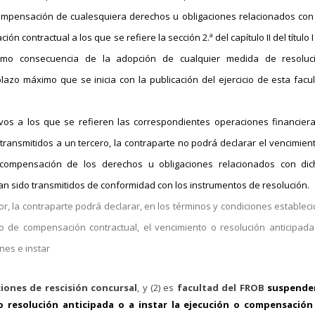
 compensación de cualesquiera derechos u obligaciones relacionados con
contractual a los que se refiere la sección 2.ª del capítulo II del título I
omo consecuencia de la adopción de cualquier medida de resoluci
lazo máximo que se inicia con la publicación del ejercicio de esta facu
asivos a los que se refieren las correspondientes operaciones financier
ransmitidos a un tercero, la contraparte no podrá declarar el vencimien
o compensación de los derechos u obligaciones relacionados con dic
han sido transmitidos de conformidad con los instrumentos de resolución.
or, la contraparte podrá declarar, en los términos y condiciones establec
o de compensación contractual, el vencimiento o resolución anticipad
nes e instar
ciones de rescisión concursal
, y (2) es
facultad del FROB
suspender
o resolución anticipada o a instar la ejecución o compensación