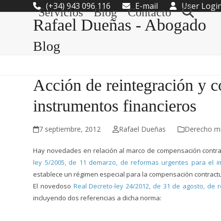
Skip
(+34) 943 096 116
E-mail
User Logi
Servicios
Blog
Contacto
to
Rafael Dueñas - Abogado
content
Blog
Acción de reintegración y 
instrumentos financieros
7 septiembre, 2012
Rafael Dueñas
Derecho me
Hay novedades en relación al marco de compensación contrac
ley 5/2005, de 11 demarzo, de reformas urgentes para el im
establece un régimen especial para la compensación contract
El novedoso
Real Decreto-ley 24/2012, de 31 de agosto, de r
incluyendo dos referencias a dicha norma: