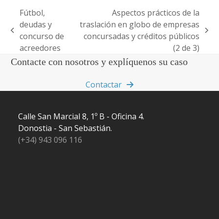
Fútbol,
Aspectos prácticos de la
deudas y
traslación en globo de empresas
previous
next
concurso de
concursadas y créditos públicos
post:
post:
acreedores
(2 de 3)
Contacte con nosotros y explíquenos su caso
Contactar
Calle San Marcial 8, 1º B - Oficina 4.
Donostia - San Sebastián.
(+34) 943 096 116