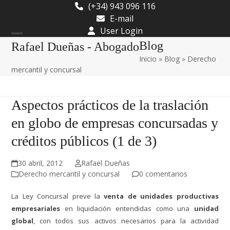
Skip
(+34) 943 096 116
to
E-mail
content
User Login
Open
Close
Blog
Rafael Dueñas - Abogado
Inicio
»
Blog
»
Derecho
mobile
mobile
mercantil y concursal
menu
menu
Aspectos prácticos de la traslación
en globo de empresas concursadas y
créditos públicos (1 de 3)
30 abril, 2012
Rafael Dueñas
Derecho mercantil y concursal
0 comentarios
La Ley Concursal preve la
venta de unidades productivas
empresariales
en liquidación entendidas como una
unidad
global
, con todos sus activos necesarios para la actividad