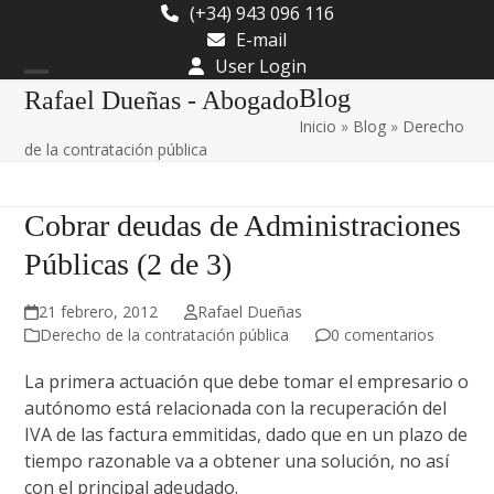
Skip
(+34) 943 096 116
to
E-mail
content
User Login
Open
Close
Blog
Rafael Dueñas - Abogado
Inicio
»
Blog
»
Derecho
mobile
mobile
de la contratación pública
menu
menu
Cobrar deudas de Administraciones
Públicas (2 de 3)
21 febrero, 2012
Rafael Dueñas
Derecho de la contratación pública
0 comentarios
La primera actuación que debe tomar el empresario o
autónomo está relacionada con la recuperación del
IVA de las factura emmitidas, dado que en un plazo de
tiempo razonable va a obtener una solución, no así
con el principal adeudado.