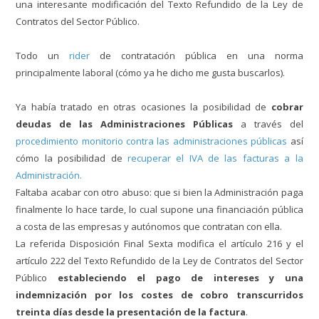
una interesante modificación del
T
exto
R
efundido de
la Ley de
Contratos del Sector
Público.
Todo un
rider
de contratación pública en una norma
principalmente laboral (cómo
ya he dicho
me gusta
buscarlos)
.
Ya había tratado en otras ocasiones la posibilidad de
cobrar
deudas de las Administraciones Públicas
a través del
procedimi
ento monitorio contra las administraciones públicas
así
cómo la posibilidad de
recuperar el I
VA de las facturas a la
Administración.
Faltaba
acabar con otro abuso
: que si bien la Admi
nistración paga
finalmente lo hace tarde, lo cual supone una financiación pública
a
costa de las empresas y autónomos que contratan con ella.
La referida
Disposición Final Sexta modifica el artículo 216 y el
artículo 222
del
T
exto
R
efundido de
la Ley de Contratos del Sector
Público
estableciendo el pago de intereses y una
in
demnización por los costes de cobro
transcurridos
treinta días desde la presentación de la factura
.