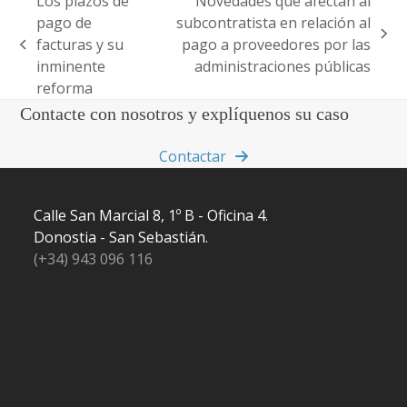
Los plazos de
Novedades que afectan al
pago de
subcontratista en relación al
next
facturas y su
pago a proveedores por las
previous
post:
inminente
administraciones públicas
post:
reforma
Contacte con nosotros y explíquenos su caso
Contactar
Calle San Marcial 8, 1º B - Oficina 4.
Donostia - San Sebastián.
(+34) 943 096 116