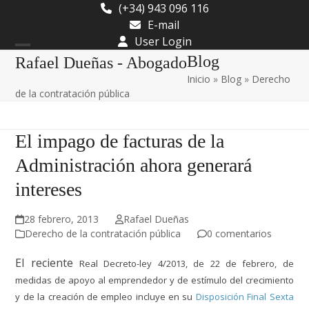
Skip
(+34) 943 096 116
to
E-mail
content
User Login
Open
Close
Blog
Rafael Dueñas - Abogado
Inicio
»
Blog
»
Derecho
mobile
mobile
de la contratación pública
menu
menu
El impago de facturas de la
Administración ahora generará
intereses
28 febrero, 2013
Rafael Dueñas
Derecho de la contratación pública
0 comentarios
El reciente
Real Decreto-ley 4/2013, de 22 de febrero, de
medidas de apoyo al emprendedor y de estímulo del crecimiento
y de la creación de empleo
incluye en su
Disposición Final Sexta