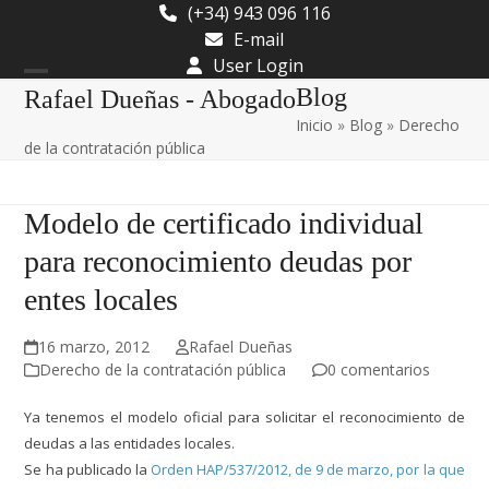
Skip
(+34) 943 096 116
to
E-mail
content
User Login
Open
Close
Blog
Rafael Dueñas - Abogado
Inicio
»
Blog
»
Derecho
mobile
mobile
de la contratación pública
menu
menu
Modelo de certificado individual
para reconocimiento deudas por
entes locales
16 marzo, 2012
Rafael Dueñas
Derecho de la contratación pública
0 comentarios
Ya tenemos el modelo oficial para solicitar el reconocimiento de
deudas a las entidades locales.
Se ha publicado la
Orden HAP/537/2012, de 9 de marzo, por la que