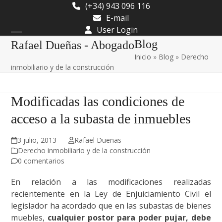
Skip
(+34) 943 096 116
to
E-mail
content
User Login
Open
Close
Blog
Rafael Dueñas - Abogado
Inicio
»
Blog
»
Derecho
mobile
mobile
inmobiliario y de la construcción
menu
menu
Modificadas las condiciones de
acceso a la subasta de inmuebles
3 julio, 2013
Rafael Dueñas
Derecho inmobiliario y de la construcción
0 comentarios
En relación a las modificaciones realizadas
recientemente en la Ley de Enjuiciamiento Civil el
legislador ha acordado que en las subastas de bienes
muebles,
cualquier postor para poder pujar, debe