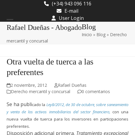
Skip
(+34) 943 096 116
to
E-mail
content
User Login
Open
Close
Blog
Rafael Dueñas - Abogado
Inicio
»
Blog
»
Derecho
mobile
mobile
mercantil y concursal
menu
menu
Otra vuelta de tuerca a las
preferentes
2 noviembre, 2012
Rafael Dueñas
Derecho mercantil y concursal
0 comentarios
Se ha publi
cado la
Ley8/2012, de 30 de octubre, sobre saneamiento
y venta de los activos inmobiliarios del sector financiero
,
con
una
nueva vuel
ta de tuerca para los inversores en participaciones
preferentes.
Disposición adicional primera.
Tratamiento excepcional