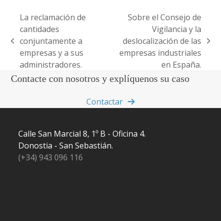
La reclamación de
Sobre el Consejo de
cantidades
Vigilancia y la
conjuntamente a
deslocalización de las
previous
next
empresas y a sus
empresas industriales
post:
post:
administradores.
en España.
Contacte con nosotros y explíquenos su caso
Contactar
Calle San Marcial 8, 1º B - Oficina 4.
Donostia - San Sebastián.
(+34) 943 096 116