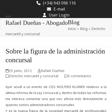
Skip
(+34) 943 096 116
to
E-mail
content
User Login
Open
Close
Blog
Rafael Dueñas - Abogado
Inicio
»
Blog
»
Derecho
mobile
mobile
mercantil y concursal
menu
menu
Sobre la figura de la administración
concursal
29 junio, 2012
Rafael Dueñas
Derecho mercantil y concursal
0 comentarios
A
yer acudí a un evento de CISS WOLTERS KLUWER relativos a la
última reforma de la Ley Concursal y dentro de todas las reformas
me interesa comentar una que nos afecta más directamente a
quienes somos administradores concursales.
Y es la nueva figura de la sociedad mercantil de profesionales