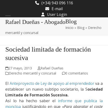
Skip
(+34) 943 096 116
to
E-mail
content
User Login
Open
Close
Blog
Rafael Dueñas - Abogado
Inicio
»
Blog
»
Derecho
mobile
mobile
mercantil y concursal
menu
menu
Sociedad limitada de formación
sucesiva
27 mayo, 2013
Rafael Dueñas
Derecho mercantil y concursal
0 comentarios
El
Anteproyecto de Ley de apoyo al emprendedor
va a
establecer un nuevo subtipo societario, la S
ociedad
Limitada de Formación Sucesiva.
Así lo ha hecho saber el
informe que publica la
moncloa
justificándolo en que
«Para abaratar el coste