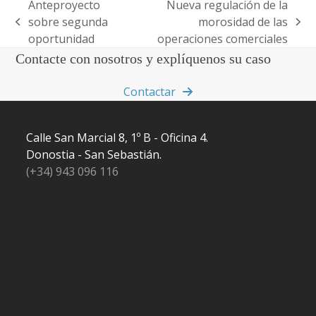
Anteproyecto
Nueva regulación de la
sobre segunda
morosidad de las
previous
next
oportunidad
operaciones comerciales
post:
post:
Contacte con nosotros y explíquenos su caso
Contactar
Calle San Marcial 8, 1º B - Oficina 4.
Donostia - San Sebastián.
(+34) 943 096 116