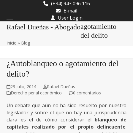
Skip
(+34) 943 096 116
to
E-mail
content
User Login
Open
Close
agotamiento
Rafael Dueñas - Abogado
mobile
mobile
del delito
Inicio
»
Blog
menu
menu
¿Autoblanqueo o agotamiento del
delito?
23 julio, 2014
Rafael Dueñas
Derecho penal económico
0 comentarios
Un debate que aún no ha sido resuelto por nuestro
legislador y sobre el que no hay una jurisprudencia
clara es el de cómo considerar el
blanqueo de
capitales realizado por el propio delincuente
: