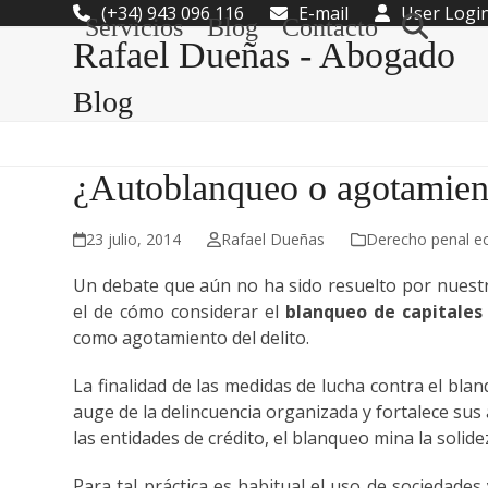
Skip
(+34) 943 096 116
E-mail
User Logi
Servicios
Blog
Contacto
to
Rafael Dueñas - Abogado
content
Blog
¿Autoblanqueo o agotamient
23 julio, 2014
Rafael Dueñas
Derecho penal e
Un debate que aún no ha sido resuelto por nuestro
el de cómo considerar el
blanqueo de capitales 
como agotamiento del delito.
La finalidad de las medidas de lucha contra el blan
auge de la delincuencia organizada y fortalece sus 
las entidades de crédito, el blanqueo mina la solidez
Para tal práctica es habitual el uso de sociedade