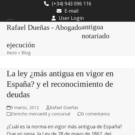
Skip
(+34) 943 096 116
to
E-mail
content
User Login
Open
Close
antigua
Rafael Dueñas - Abogado
mobile
mobile
notariado
ejecución
menu
menu
Inicio
»
Blog
La ley ¿más antigua en vigor en
España? y el reconocimiento de
deudas
9 marzo, 2012
Rafael Dueñas
Derecho mercantil y concursal
0 comentarios
¿Cuál es la norma en vigor más antigua de España?
Que yo sepa, la Ley de 28 de mayo de 1862, del