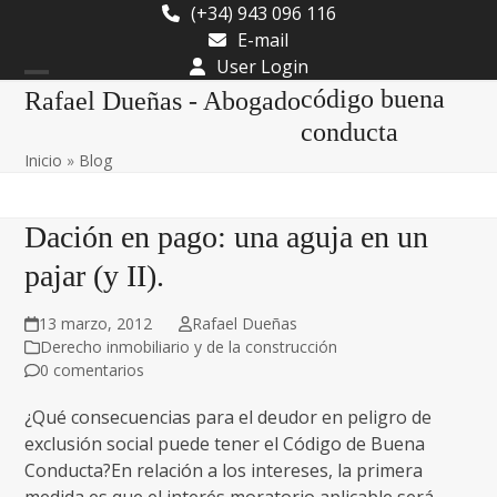
Skip
(+34) 943 096 116
to
E-mail
content
User Login
Open
Close
código buena
Rafael Dueñas - Abogado
mobile
mobile
conducta
Inicio
»
Blog
menu
menu
Dación en pago: una aguja en un
pajar (y II).
13 marzo, 2012
Rafael Dueñas
Derecho inmobiliario y de la construcción
0 comentarios
¿Qué consecuencias para el deudor en peligro de
exclusión social puede tener el Código de Buena
Conducta?En relación a los intereses, la primera