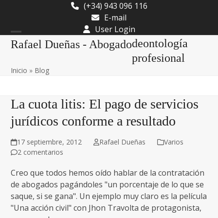
Skip
(+34) 943 096 116
to
E-mail
content
User Login
Open
Close
deontología
Rafael Dueñas - Abogado
mobile
mobile
profesional
Inicio
»
Blog
menu
menu
La cuota litis: El pago de servicios
jurídicos conforme a resultado
17 septiembre, 2012
Rafael Dueñas
Varios
2 comentarios
Creo que todos hemos oído hablar de la contratación
de abogados pagándoles "un porcentaje de lo que se
saque, si se gana". Un ejemplo muy claro es la película
"Una acción civil" con Jhon Travolta de protagonista,