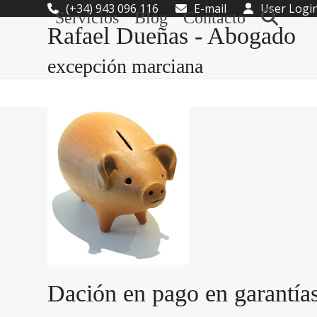
Skip
(+34) 943 096 116
E-mail
User Logi
Servicios
Blog
Contacto
to
Rafael Dueñas - Abogado
content
excepción marciana
Dación en pago en garantías