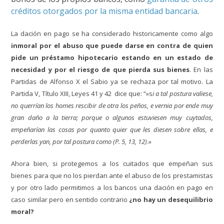
créditos otorgados por la misma entidad bancaria
.
La dación en pago se ha considerado historicamente como algo
inmoral por el abuso que puede darse en contra de
quien
pide un préstamo hipotecario
estando en un estado de
necesidad y por el riesgo de que pierda sus bienes
. En las
Partidas de Alfonso X el Sabio ya se rechaza por tal motivo. La
Partida V, Título XIII, Leyes 41 y 42 dice que: “»s
i a tal postura valiese,
no querrían los homes rescibir de otra los peños, e vernia por ende muy
gran daño a la tierra; porque o algunos estuviesen muy cuytados,
empeñarían las cosas por quanto quier que les diesen sobre ellas, e
perderlas yan, por tal postura como (P. 5, 13, 12)
.»
Ahora bien
, si protegemos a los cuitados que empeñan sus
bienes para que
no los pierdan ante el abuso de los prestamistas
y por otro lado permitimos a los bancos una dación en pago
en
caso similar pero en sentido contrario
¿no hay un desequilibrio
moral?