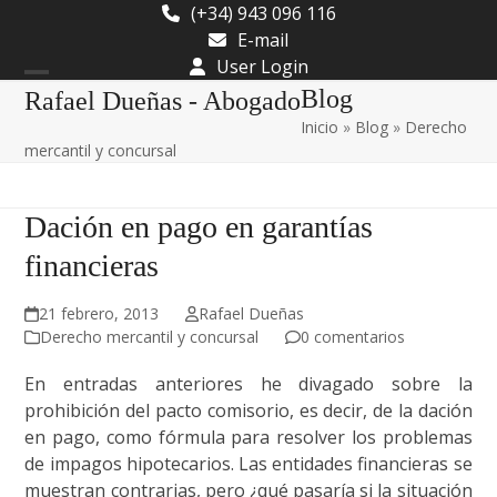
Skip
(+34) 943 096 116
to
E-mail
content
User Login
Open
Close
Blog
Rafael Dueñas - Abogado
Inicio
»
Blog
»
Derecho
mobile
mobile
mercantil y concursal
menu
menu
Dación en pago en garantías
financieras
21 febrero, 2013
Rafael Dueñas
Derecho mercantil y concursal
0 comentarios
En entradas anteriores he divagado sobre la
prohibición del pacto comisorio, es decir, de la dación
en pago, como fórmula para resolver los problemas
de impagos hipotecarios. Las entidades financieras se
muestran contrarias, pero ¿qué pasaría si la situación