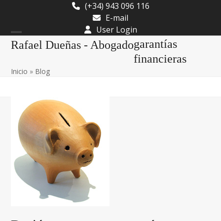
Skip
(+34) 943 096 116
to
E-mail
content
User Login
Open
Close
garantías
Rafael Dueñas - Abogado
mobile
mobile
financieras
Inicio
»
Blog
menu
menu