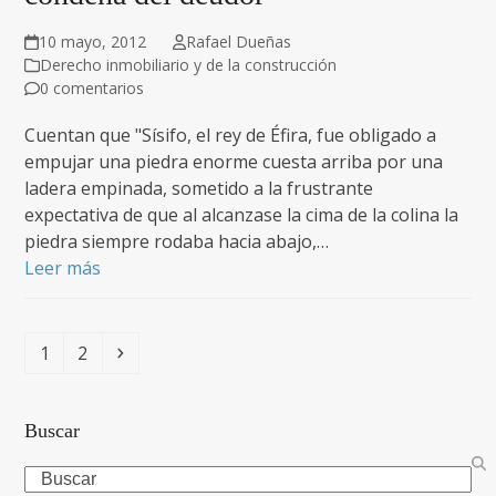
10 mayo, 2012
Rafael Dueñas
Derecho inmobiliario y de la construcción
0 comentarios
Cuentan que "Sísifo, el rey de Éfira, fue obligado a
empujar una piedra enorme cuesta arriba por una
ladera empinada, sometido a la frustrante
expectativa de que al alcanzase la cima de la colina la
piedra siempre rodaba hacia abajo,…
Leer más
Page
Page
Siguiente
1
2
Buscar
Search