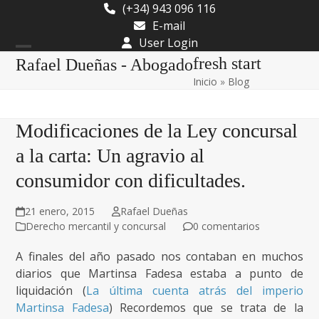
Skip
(+34) 943 096 116
to
E-mail
content
User Login
Open
Close
fresh start
Rafael Dueñas - Abogado
Inicio
»
Blog
mobile
mobile
menu
menu
Modificaciones de la Ley concursal
a la carta: Un agravio al
consumidor con dificultades.
21 enero, 2015
Rafael Dueñas
Derecho mercantil y concursal
0 comentarios
A finales del año pasado nos contaban en muchos
diarios que Martinsa Fadesa estaba a punto de
liquidación (
La última cuenta atrás del imperio
Martinsa Fadesa
) Recordemos que se trata de la