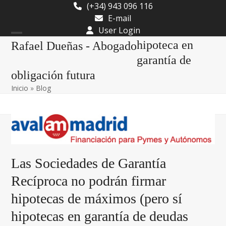
Skip
(+34) 943 096 116
to
E-mail
content
User Login
Open
Close
hipoteca en
Rafael Dueñas - Abogado
mobile
mobile
garantía de
obligación futura
menu
menu
Inicio
»
Blog
Las Sociedades de Garantía
Recíproca no podrán firmar
hipotecas de máximos (pero sí
hipotecas en garantía de deudas