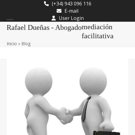
Skip
(+34) 943 096 116
to
E-mail
content
User Login
Open
Close
mediación
Rafael Dueñas - Abogado
mobile
mobile
facilitativa
Inicio
»
Blog
menu
menu