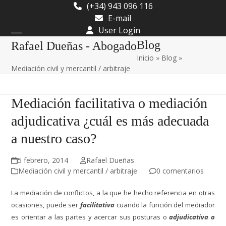
Skip
(+34) 943 096 116
to
E-mail
content
User Login
Open
Close
Blog
Rafael Dueñas - Abogado
Inicio
»
Blog
»
mobile
mobile
Mediación civil y mercantil / arbitraje
menu
menu
Mediación facilitativa o mediación
adjudicativa ¿cuál es más adecuada
a nuestro caso?
5 febrero, 2014
Rafael Dueñas
Mediación civil y mercantil / arbitraje
0 comentarios
La mediación de conflictos, a la que he hecho referencia en otras
ocasiones, puede ser
facilitativa
cuando la función del mediador
es orientar a las partes y acercar sus posturas o
adjudicativa o