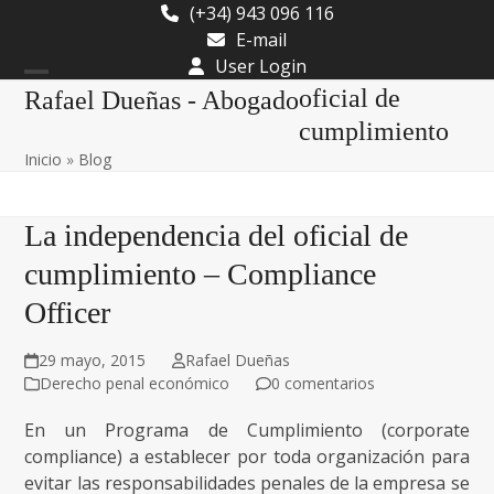
Skip
(+34) 943 096 116
to
E-mail
content
User Login
Open
Close
oficial de
Rafael Dueñas - Abogado
mobile
mobile
cumplimiento
Inicio
»
Blog
menu
menu
La independencia del oficial de
cumplimiento – Compliance
Officer
29 mayo, 2015
Rafael Dueñas
Derecho penal económico
0 comentarios
En un Programa de Cumplimiento (corporate
compliance) a establecer por toda organización para
evitar las responsabilidades penales de la empresa se