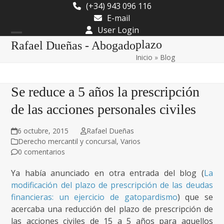
Skip
(+34) 943 096 116
to
E-mail
content
User Login
Open
Close
plazo
Rafael Dueñas - Abogado
Inicio
»
Blog
mobile
mobile
menu
menu
Se reduce a 5 años la prescripción
de las acciones personales civiles
6 octubre, 2015
Rafael Dueñas
Derecho mercantil y concursal
,
Varios
0 comentarios
Ya había anunciado en otra entrada del blog (
La
modificación del plazo de prescripción de las deudas
financieras: un ejercicio de gatopardismo
) que se
acercaba una reducción del plazo de prescripción de
las acciones civiles de 15 a 5 años para aquellos