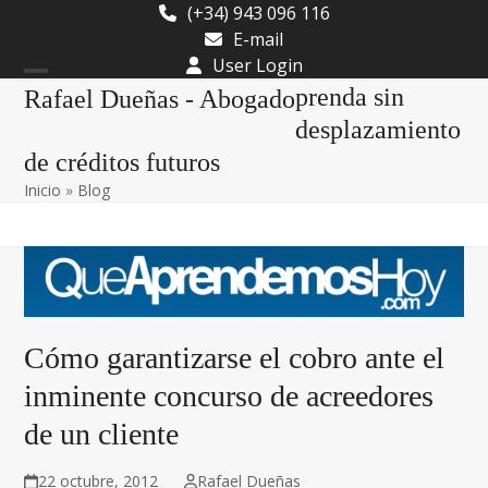
Skip
(+34) 943 096 116
to
E-mail
content
User Login
Open
Close
prenda sin
Rafael Dueñas - Abogado
mobile
mobile
desplazamiento
de créditos futuros
menu
menu
Inicio
»
Blog
Cómo garantizarse el cobro ante el
inminente concurso de acreedores
de un cliente
22 octubre, 2012
Rafael Dueñas