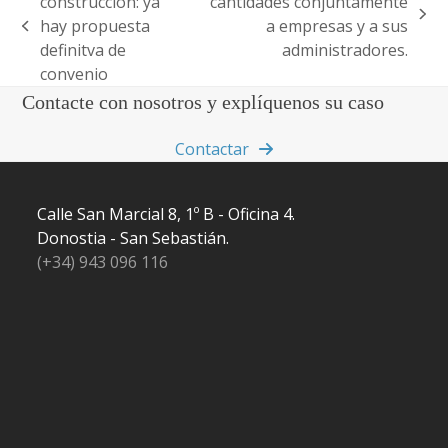
construcción: ya
cantidades conjuntamente
next
hay propuesta
a empresas y a sus
previous
post:
definitva de
administradores.
post:
convenio
Contacte con nosotros y explíquenos su caso
Contactar
Calle San Marcial 8, 1º B - Oficina 4.
Donostia - San Sebastián.
(+34) 943 096 116