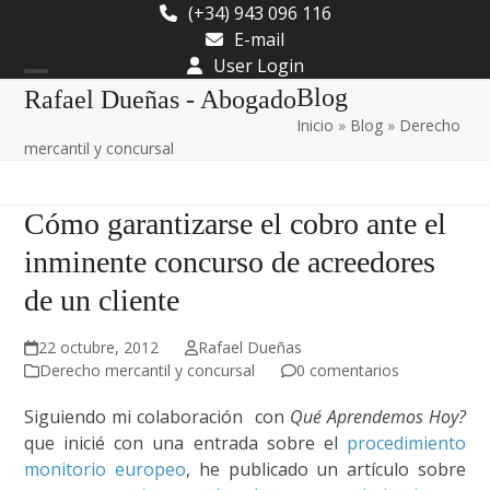
Skip
(+34) 943 096 116
to
E-mail
content
User Login
Open
Close
Blog
Rafael Dueñas - Abogado
Inicio
»
Blog
»
Derecho
mobile
mobile
mercantil y concursal
menu
menu
Cómo garantizarse el cobro ante el
inminente concurso de acreedores
de un cliente
22 octubre, 2012
Rafael Dueñas
Derecho mercantil y concursal
0 comentarios
Siguiendo mi colaboración con
Qué Aprendemos Hoy?
que inicié con una entrada sobre el
procedimiento
monitorio europeo
, he publicado un artículo sobre