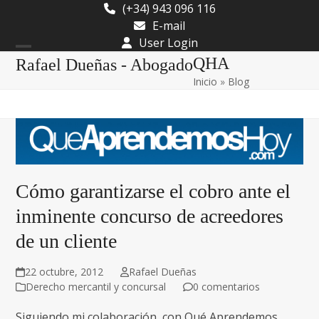
Skip
(+34) 943 096 116
to
E-mail
content
User Login
Open
Close
QHA
Rafael Dueñas - Abogado
Inicio
»
Blog
mobile
mobile
menu
menu
Cómo garantizarse el cobro ante el
inminente concurso de acreedores
de un cliente
22 octubre, 2012
Rafael Dueñas
Derecho mercantil y concursal
0 comentarios
Siguiendo mi colaboración con Qué Aprendemos