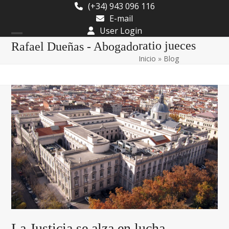
Skip
(+34) 943 096 116
to
E-mail
content
User Login
Open
Close
ratio jueces
Rafael Dueñas - Abogado
Inicio
»
Blog
mobile
mobile
menu
menu
La Justicia se alza en lucha