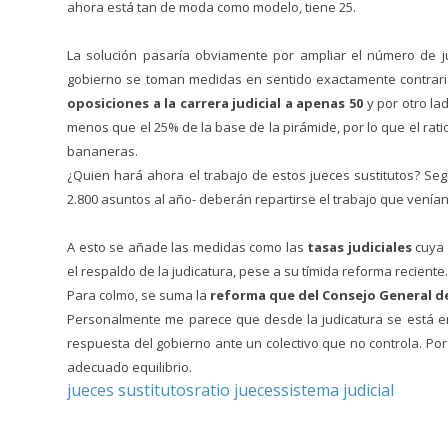
ahora está tan de moda como modelo, tiene 25.
La solución pasaría obviamente por ampliar el número de 
gobierno se toman medidas en sentido exactamente contraria
oposiciones a la carrera judicial a apenas 50
y por otro la
menos que el 25% de la base de la pirámide, por lo que el rati
bananeras.
¿Quien hará ahora el trabajo de estos jueces sustitutos? Segú
2.800 asuntos al año- deberán repartirse el trabajo que venían
A esto se añade las medidas como las
tasas judiciales
cuya 
el respaldo de la judicatura, pese a su tímida reforma reciente
Para colmo, se suma la
reforma que del Consejo General de
Personalmente me parece que desde la judicatura se está emp
respuesta del gobierno ante un colectivo que no controla. P
adecuado equilibrio.
jueces sustitutos
ratio jueces
sistema judicial