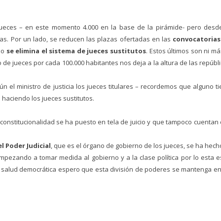
jueces – en este momento 4.000 en la base de la pirámide- pero desd
s. Por un lado, se reducen las plazas ofertadas en las
convocatorias
do
se elimina el sistema de jueces sustitutos
. Estos últimos son ni má
o de jueces por cada 100.000 habitantes nos deja a la altura de las repúbl
n el ministro de justicia los jueces titulares – recordemos que alguno t
 haciendo los jueces sustitutos.
constitucionalidad se ha puesto en tela de juicio y que tampoco cuentan
.
l Poder Judicial
, que es el órgano de gobierno de los jue
ces,
se ha hech
ezando a tomar medida al gobierno y a la clase política por lo esta e
or salud democrática espero que esta división de poderes se mantenga e