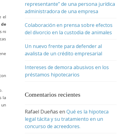
representante” de una persona jurídica
administradora de una empresa
e el
 de
Colaboración en prensa sobre efectos
s ni
del divorcio en la custodia de animales
icas
Un nuevo frente para defender al
avalista de un crédito empresarial
iene
Intereses de demora abusivos en los
préstamos hipotecarios
 con
o.
Comentarios recientes
s la
n un
Rafael Dueñas
en
Qué es la hipoteca
legal tácita y su tratamiento en un
concurso de acreedores.