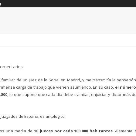
n
comentarios
iliar de un Juez de lo Social en Madrid, y me transmitía la sensació
inmensa carga de trabajo que vienen asumiendo. En su caso,
el número
.800
, lo que supone que cada día debe tramitar, enjuiciar y dictar más d
s juzgados de España, es antológico.
íamos una media de
10 jueces por cada 100.000 habitantes
. Alemania,