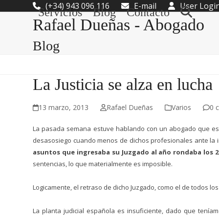
Skip
(+34) 943 096 116
E-mail
User Logi
Servicios
Blog
Contacto
to
Rafael Dueñas - Abogado
content
Blog
La Justicia se alza en lucha
13 marzo, 2013
Rafael Dueñas
Varios
0 
La pasada semana estuve hablando con un abogado que es fam
desasosiego cuando menos de dichos profesionales ante la 
asuntos que ingresaba su Juzgado al año rondaba los 2
sentencias, lo que materialmente es imposible.
Logicamente, el retraso de dicho Juzgado, como el de todos lo
La planta judicial española es insuficiente, dado que ten