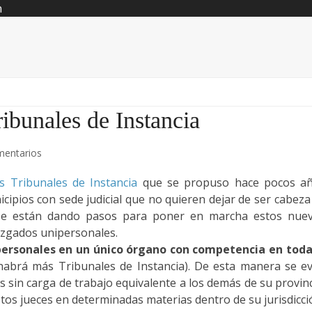
n
ribunales de Instancia
mentarios
os Tribunales de Instancia
que se propuso hace pocos a
cipios con sede judicial que no quieren dejar de ser cabeza
cia se están dando pasos para poner en marcha estos nue
juzgados unipersonales.
personales en un único órgano con competencia en toda
habrá más Tribunales de Instancia). De esta manera se ev
 sin carga de trabajo equivalente a los demás de su provinc
estos jueces en determinadas materias dentro de su jurisdicci