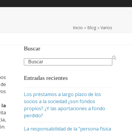
Inicio
»
Blog
»
Varios
Buscar
Search
ños
Entradas recientes
 de
vos
Los préstamos a largo plazo de los
socios a la sociedad ¿son fondos
 la
propios? ¿Y las aportaciones a fondo
ita
perdido?
ia,
ón.
La responsabilidad de la “persona física