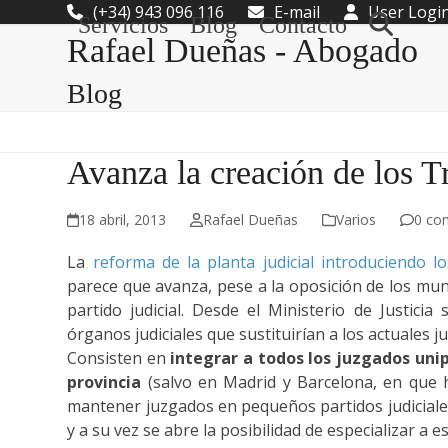
Skip
(+34) 943 096 116
E-mail
User Logi
Servicios
Blog
Contacto
to
Rafael Dueñas - Abogado
content
Blog
Avanza la creación de los T
18 abril, 2013
Rafael Dueñas
Varios
0 co
La
reforma de la planta judicial introduciendo l
parece que avanza, pese a la oposición de los muni
partido judicial. Desde el Ministerio de Justi
órganos judiciales que sustituirían a los actuales 
Consisten en
integrar a todos los juzgados uni
provincia
(salvo en Madrid y Barcelona, en que 
mantener juzgados en pequeños partidos judiciales
y a su vez se abre la posibilidad de especializar a 