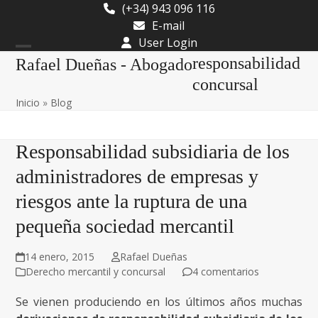
Skip
(+34) 943 096 116
to
E-mail
content
User Login
Open
Close
responsabilidad
Rafael Dueñas - Abogado
mobile
mobile
concursal
Inicio
»
Blog
menu
menu
Responsabilidad subsidiaria de los
administradores de empresas y
riesgos ante la ruptura de una
pequeña sociedad mercantil
14 enero, 2015
Rafael Dueñas
Derecho mercantil y concursal
4 comentarios
Se vienen produciendo en los últimos años muchas