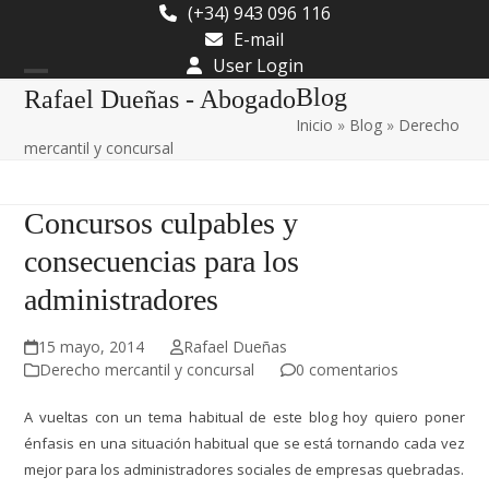
Skip
(+34) 943 096 116
to
E-mail
content
User Login
Open
Close
Blog
Rafael Dueñas - Abogado
Inicio
»
Blog
»
Derecho
mobile
mobile
mercantil y concursal
menu
menu
Concursos culpables y
consecuencias para los
administradores
15 mayo, 2014
Rafael Dueñas
Derecho mercantil y concursal
0 comentarios
A vueltas con un tema habitual de este blog hoy quiero poner
énfasis en una situación habitual que se está tornando cada vez
mejor para los administradores sociales de empresas quebradas.