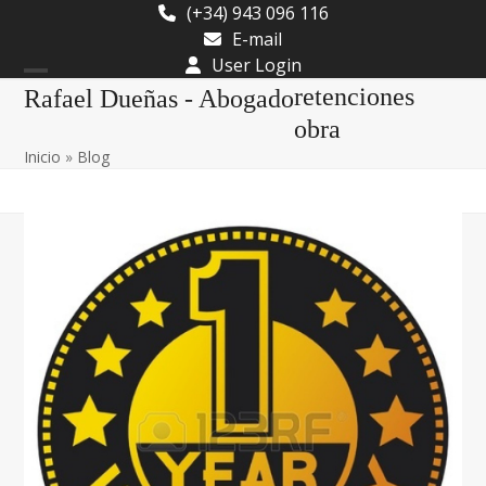
Skip
(+34) 943 096 116
to
E-mail
content
User Login
Open
Close
retenciones
Rafael Dueñas - Abogado
mobile
mobile
obra
Inicio
»
Blog
menu
menu