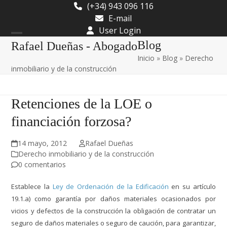
Skip
(+34) 943 096 116
to
E-mail
content
User Login
Open
Close
Blog
Rafael Dueñas - Abogado
Inicio
»
Blog
»
Derecho
mobile
mobile
inmobiliario y de la construcción
menu
menu
Retenciones de la LOE o
financiación forzosa?
14 mayo, 2012
Rafael Dueñas
Derecho inmobiliario y de la construcción
0 comentarios
Establece la
Ley de Ordenación de la Edificación
en su artículo
19.1.a) como garantía por daños materiales ocasionados por
vicios y defectos de la construcción la obligación de contratar un
seguro de daños materiales o seguro de caución, para garantizar,