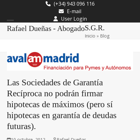
Skip
(+34) 943 096 116
to
E-mail
content
User Login
Open
Close
S.G.R.
Rafael Dueñas - Abogado
Inicio
»
Blog
mobile
mobile
menu
menu
Las Sociedades de Garantía
Recíproca no podrán firmar
hipotecas de máximos (pero sí
hipotecas en garantía de deudas
futuras).
10 octubre, 2012
Rafael Dueñas