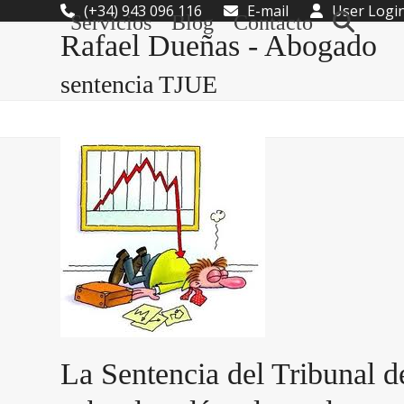
Skip
(+34) 943 096 116
E-mail
User Logi
Servicios
Blog
Contacto
to
Rafael Dueñas - Abogado
content
sentencia TJUE
La Sentencia del Tribunal d