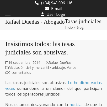
Skip
(+34) 943 096 116
to
E-mail
content
User Login
Open
Close
Tasas judiciales
Rafael Dueñas - Abogado
Inicio
»
Blog
mobile
mobile
menu
menu
Insistimos todos: las tasas
judiciales son abusivas.
19 septiembre, 2014
Rafael Dueñas
Mediación civil y mercantil / arbitraje
,
Varios
0 comentarios
Las tasas judiciales son abusivas.
Lo he dicho varias
veces
sumándome a un clamor del que participan
todos los operadores juridicos.
Nos estamos desayunando con la
noticia
de que la