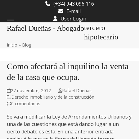
Skip
(+34) 943 096 116
to
E-mail
content
User Login
Open
Close
tercero
Rafael Dueñas - Abogado
mobile
mobile
hipotecario
Inicio
»
Blog
menu
menu
Como afectará al inquilino la venta
de la casa que ocupa.
27 noviembre, 2012
Rafael Dueñas
Derecho inmobiliario y de la construcción
0 comentarios
Se va a modificar la Ley de Arrendamientos Urbanos y
una de las cuestiones que está dando lugar a un
cierto debate es ésta. En una anterior entrada