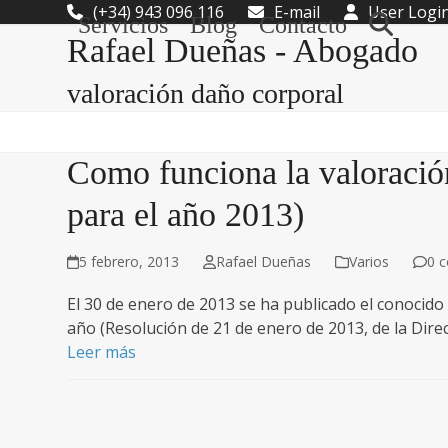
Skip
(+34) 943 096 116
E-mail
User Logi
Servicios
Blog
Contacto
to
Rafael Dueñas - Abogado
content
valoración daño corporal
Como funciona la valoració
para el año 2013)
5 febrero, 2013
Rafael Dueñas
Varios
0 
El 30 de enero de 2013 se ha publicado el conocid
año (Resolución de 21 de enero de 2013, de la Dir
Leer más