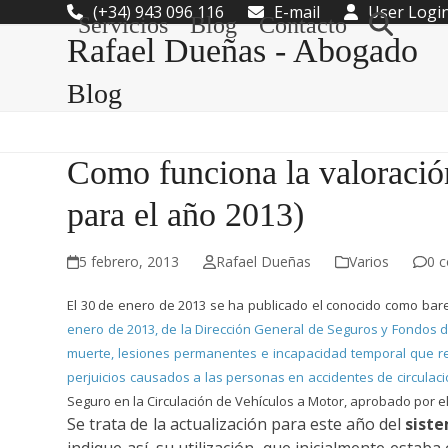
Skip
(+34) 943 096 116
E-mail
User Logi
Servicios
Blog
Contacto
to
Rafael Dueñas - Abogado
content
Blog
Como funciona la valoració
para el año 2013)
5 febrero, 2013
Rafael Dueñas
Varios
0 
El 30 de enero de 2013 se ha publicado el conocido como bar
enero de 2013, de la Dirección General de Seguros y Fondos d
muerte, lesiones permanentes e incapacidad temporal que res
perjuicios causados a las personas en accidentes de circulaci
Seguro en la Circulación de Vehículos a Motor, aprobado por el
Se trata de la actualización para este año del
siste