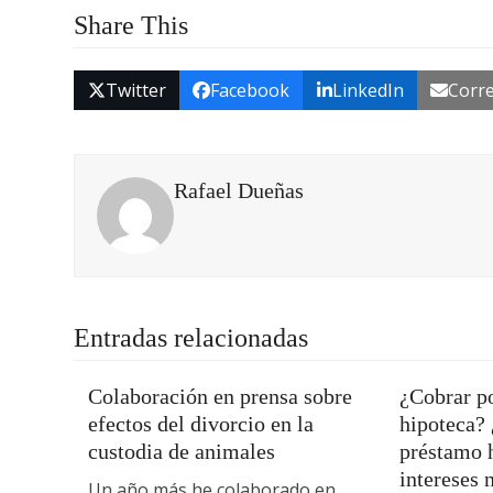
Share This
Twitter
Facebook
LinkedIn
Corre
Rafael Dueñas
Entradas relacionadas
Colaboración en prensa sobre
¿Cobrar po
efectos del divorcio en la
hipoteca?
custodia de animales
préstamo h
intereses 
Un año más he colaborado en