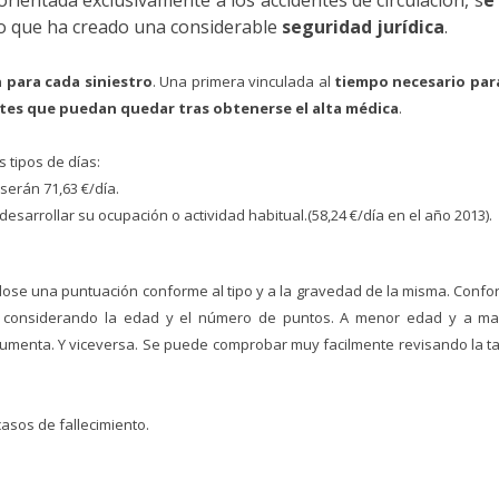
 orientada exclusivamente a los accidentes de circulación, s
e
lo que ha creado una considerable
seguridad jurídica
.
 para cada siniestro
. Una primera vinculada al
tiempo necesario para
es que puedan quedar tras obtenerse el alta médica
.
 tipos de días:
serán 71,63 €/día.
esarrollar su ocupación o actividad habitual.(58,24 €/día en el año 2013).
ose una puntuación conforme al tipo y a la gravedad de la misma. Conf
, considerando la edad y el número de puntos. A menor edad y a ma
umenta. Y viceversa. Se puede c
omprobar muy facilmente
revisando la t
asos de fallecimiento.