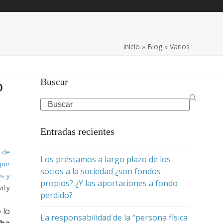
Inicio
»
Blog
»
Varios
Buscar
o
Search
Entradas recientes
1 de
Los préstamos a largo plazo de los
 por
socios a la sociedad ¿son fondos
os y
propios? ¿Y las aportaciones a fondo
il y
perdido?
 lo
La responsabilidad de la “persona física