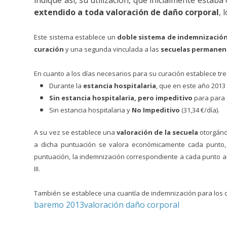
indique así, su utilización, que inicialmente estaba
extendido a toda valoración de daño corporal
, 
Este sistema establece un
doble sistema de indemnización
curación
y una segunda vinculada a las
secuelas permanent
En cuanto a los días necesarios para su curación establece tres
Durante la
estancia hospitalaria
, que en este año 2013 
Sin estancia hospitalaria, pero impeditivo
para para d
Sin estancia hospitalaria y
No Impeditivo
(31,34 €/día).
A su vez se establece una
valoración de la secuela
otorgánd
a dicha puntuación se valora económicamente cada punto
puntuación, la indemnización correspondiente a cada punto a
III.
También se establece una cuantía de indemnización para los c
baremo 2013
valoración daño corporal