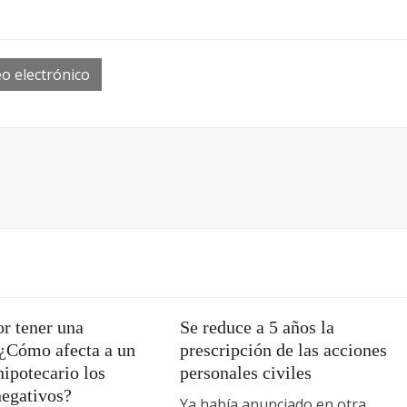
o electrónico
r tener una
Se reduce a 5 años la
 ¿Cómo afecta a un
prescripción de las acciones
ipotecario los
personales civiles
negativos?
Ya había anunciado en otra