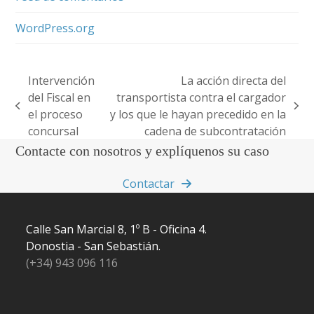
WordPress.org
Intervención
La acción directa del
del Fiscal en
transportista contra el cargador
previous
next
el proceso
y los que le hayan precedido en la
post:
post:
concursal
cadena de subcontratación
Contacte con nosotros y explíquenos su caso
Contactar
Calle San Marcial 8, 1º B - Oficina 4.
Donostia - San Sebastián.
(+34) 943 096 116