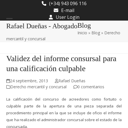
Skip
(+34) 943 096 116
to
E-mail
content
User Login
Open
Close
Blog
Rafael Dueñas - Abogado
Inicio
»
Blog
»
Derecho
mobile
mobile
mercantil y concursal
menu
menu
Validez del informe consursal para
una calificación culpable
24 septiembre, 2013
Rafael Dueñas
Derecho mercantil y concursal
0 comentarios
La calificación del concurso de acreedores como fortuito o
culpable parte de la apertura de una pieza separada del
procedimiento principal en la que se incluye de oficio el informe
que ha realizado el administrador concursal sobre el estado de la
concursada.