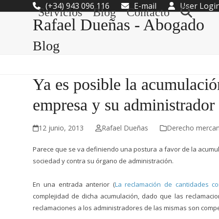
Skip
(+34) 943 096 116
E-mail
User Logi
Servicios
Blog
Contacto
to
Rafael Dueñas - Abogado
content
Blog
Ya es posible la acumulació
empresa y su administrador
12 junio, 2013
Rafael Dueñas
Derecho mercant
Parece que se va definiendo una postura a favor de la acumul
sociedad y contra su órgano de administración.
En una entrada anterior (
La reclamación de cantidades c
complejidad de dicha acumulación, dado que las reclamacio
reclamaciones a los administradores de las mismas son compet