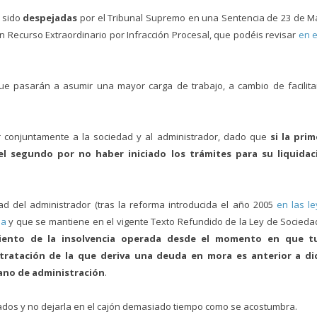
 sido
despejadas
por el Tribunal Supremo en una Sentencia de 23 de 
un Recurso Extraordinario por Infracción Procesal, que podéis revisar
en 
e pasarán a asumir una mayor carga de trabajo, a cambio de facilita
r conjuntamente a la sociedad y al administrador, dado que
si la prim
 el segundo por no haber iniciado los trámites para su liquidac
ad del administrador (tras la reforma introducida el año 2005
en las l
ea
y que se mantiene en el vigente Texto Refundido de la Ley de Socied
iento de la insolvencia operada desde el momento en que t
ntratación de la que deriva una deuda en mora es anterior a di
gano de administración
.
ados y no dejarla en el cajón demasiado tiempo como se acostumbra.