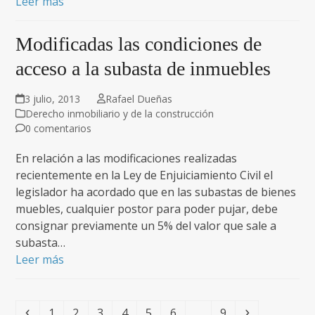
Leer más
Modificadas las condiciones de
acceso a la subasta de inmuebles
3 julio, 2013
Rafael Dueñas
Derecho inmobiliario y de la construcción
0 comentarios
En relación a las modificaciones realizadas
recientemente en la Ley de Enjuiciamiento Civil el
legislador ha acordado que en las subastas de bienes
muebles, cualquier postor para poder pujar, debe
consignar previamente un 5% del valor que sale a
subasta…
Leer más
Anterior
Page
Page
Page
Page
Page
Page
Page
Siguiente
1
2
3
4
5
6
…
9