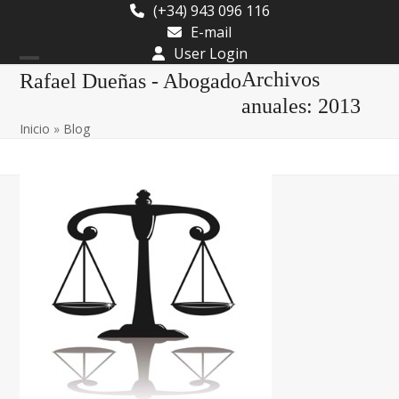
Skip
(+34) 943 096 116
to
E-mail
content
User Login
Open
Close
Archivos
Rafael Dueñas - Abogado
mobile
mobile
anuales: 2013
Inicio
»
Blog
menu
menu