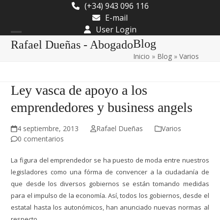
Skip
(+34) 943 096 116
to
E-mail
content
User Login
Open
Close
Blog
Rafael Dueñas - Abogado
Inicio
»
Blog
»
Varios
mobile
mobile
menu
menu
Ley vasca de apoyo a los
emprendedores y business angels
4 septiembre, 2013
Rafael Dueñas
Varios
0 comentarios
La figura del emprendedor se ha puesto de moda entre nuestros
legisladores como una fórma de convencer a la ciudadanía de
que desde los diversos gobiernos se están tomando medidas
para el impulso de la economía. Así, todos los gobiernos, desde el
estatal hasta los autonómicos, han anunciado nuevas normas al
respecto.