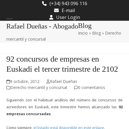
Skip
(+34) 943 096 116
to
E-mail
content
User Login
Open
Close
Blog
Rafael Dueñas - Abogado
Inicio
»
Blog
»
Derecho
mobile
mobile
mercantil y concursal
menu
menu
92 concursos de empresas en
Euskadi el tercer trimestre de 2102
9 octubre, 2012
Rafael Dueñas
Derecho mercantil y concursal
0 comentarios
Siguiendo con el habitual análisis del número de concursos de
acreedores en Euskadi, este trimestre hemos alcanzado las
92
empresas concursadas
.
Como siempre,
el listado está disponible en este enlace
.