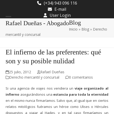
Skip
(+34) 943 096 116
to
E-mail
content
User Login
Open
Close
Blog
Rafael Dueñas - Abogado
Inicio
»
Blog
»
Derecho
mobile
mobile
mercantil y concursal
menu
menu
El infierno de las preferentes: qué
son y su posible nulidad
25 julio, 2012
Rafael Dueñas
Derecho mercantil y concursal
0 comentarios
Si una agencia de viajes nos vendiera un
viaje organizado al
infierno
asegurándonos una
estancia para toda la eternidad
en el mismo nunca firmaríamos. Salvo que, al igual que en ciertos
relatos mitológicos fuéramos un héroe como Ulises o Hércules
dispuestos a viajar al Hades, y en tal caso firmaríamos un