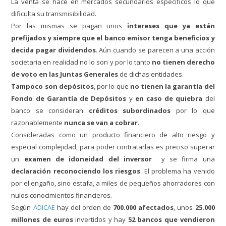
La venta se hace en mercados secundarios específicos lo que
dificulta su transmisibilidad.
Por las mismas se pagan unos
intereses que ya están
prefijados y siempre que el banco emisor tenga beneficios y
decida pagar dividendos
. Aún cuando se parecen a una acción
societaria en realidad no lo son y por lo tanto
no tienen derecho
de voto en las Juntas Generales
de dichas entidades.
Tampoco son depósitos
, por lo que
no tienen la garantía del
Fondo de Garantía de Depósitos
y
en caso de quiebra
del
banco se consideran
créditos subordinados
por lo que
razonablemente
nunca se van a cobrar
.
Consideradas como un producto financiero de alto riesgo y
especial complejidad, para poder contratarlas es preciso superar
un
examen de idoneidad del inversor
y se firma una
declaración reconociendo los riesgos
. El problema ha venido
por el engaño, sino estafa, a miles de pequeños ahorradores con
nulos conocimientos financieros.
Según
ADICAE
hay del orden de
700.000 afectados
, unos
25.000
millones de euros
invertidos y hay
52 bancos que vendieron