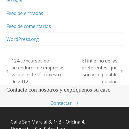
Acceder
Feed de entradas
Feed de comentarios
WordPress.org
124 concursos de
El infierno de las
acreedores de empresas
preferentes: qué
previous
next
vascas este 2º trimestre
son y su posible
post:
post:
de 2012
nulidad
Contacte con nosotros y explíquenos su caso
Contactar
Calle San Marcial 8, 1º B - Oficina 4.
Donostia - San Sebastián.