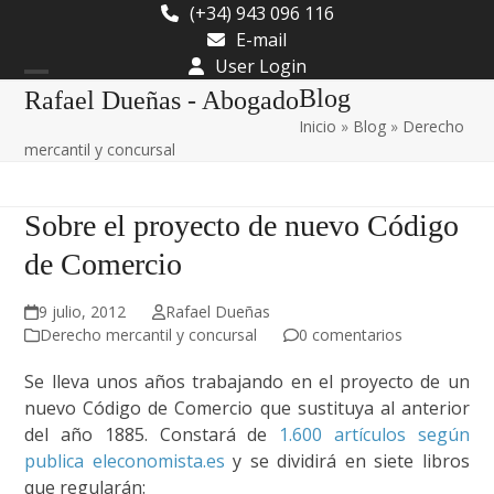
Skip
(+34) 943 096 116
to
E-mail
content
User Login
Open
Close
Blog
Rafael Dueñas - Abogado
Inicio
»
Blog
»
Derecho
mobile
mobile
mercantil y concursal
menu
menu
Sobre el proyecto de nuevo Código
de Comercio
9 julio, 2012
Rafael Dueñas
Derecho mercantil y concursal
0 comentarios
Se lleva unos años trabajando en el proyecto de un
nuevo Código de Comercio que sustituya al anterior
del año 1885. Constará de
1.600 artículos según
publica eleconomista.es
y se dividirá en siete libros
que regularán: