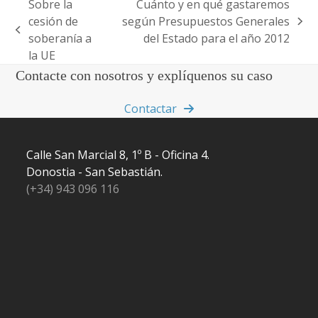
Sobre la
Cuánto y en qué gastaremos
cesión de
según Presupuestos Generales
next
previous
soberanía a
del Estado para el año 2012
post:
post:
la UE
Contacte con nosotros y explíquenos su caso
Contactar
Calle San Marcial 8, 1º B - Oficina 4.
Donostia - San Sebastián.
(+34) 943 096 116