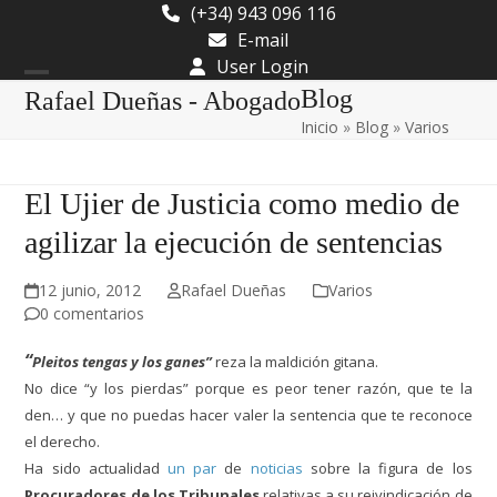
Skip
(+34) 943 096 116
to
E-mail
content
User Login
Open
Close
Blog
Rafael Dueñas - Abogado
Inicio
»
Blog
»
Varios
mobile
mobile
menu
menu
El Ujier de Justicia como medio de
agilizar la ejecución de sentencias
12 junio, 2012
Rafael Dueñas
Varios
0 comentarios
“
Pleitos tengas y los ganes”
reza la maldición gitana.
No dice “y los pierdas” porque es peor tener razón, que te la
den… y que no puedas hacer valer la sentencia que te reconoce
el derecho.
Ha sido actualidad
un par
de
noticias
sobre la figura de los
Procuradores de los Tribunales
relativas a su reivindicación de